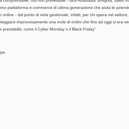
 comprensibile, ma non prevedibile - dice Anastasia Sfregola, sales 
ooomo piattaforma e-commerce di ultima generazione che aiuta le azien
o online - dal punto di vista gestionale, infatti, per chi opera nel settor
nteggiare improvvisamente una mole di ordini che fino ad oggi si era veri
 e prestabiliti, come il Cyber Monday o il Black Friday”.
mpa