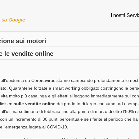
I nostri Servi
zione sui motori
 le vendite online
i dell’epidemia da Coronavirus stanno cambiando profondamente le nostr
sto. Quarantene forzate e smart working obbligato costringono le per
vita molto più casalinga e gli effetti si leggono immediatamente sui co
Nielsen
sulle vendite online
dei prodotto di largo consumo, ad esempi
l’ultima settimana di febbraio fino alla prima di marzo di oltre l’80% ris
con un incremento di 30 punti percentuale se riferite al periodo che h
dell’emergenza legata al COVID-19.