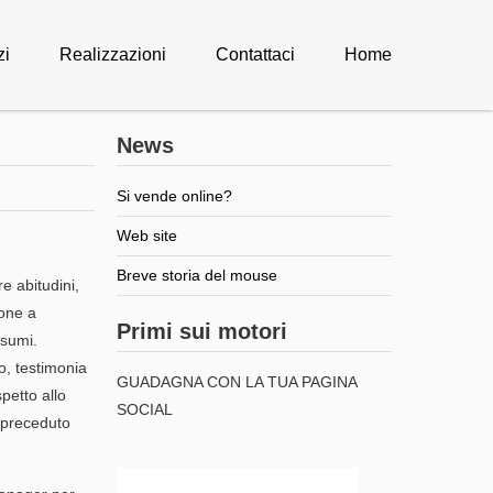
zi
Realizzazioni
Contattaci
Home
News
Si vende online?
Web site
Breve storia del mouse
e abitudini,
sone a
Primi sui motori
nsumi.
o, testimonia
GUADAGNA CON LA TUA PAGINA
petto allo
SOCIAL
a preceduto